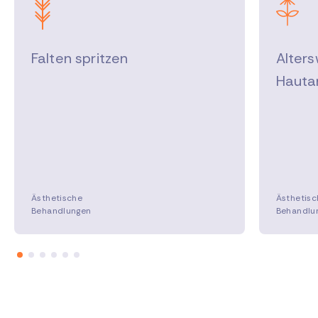
Falten spritzen
Alter
Hauta
Ästhetische
Ästhetisc
Behandlungen
Behandlu